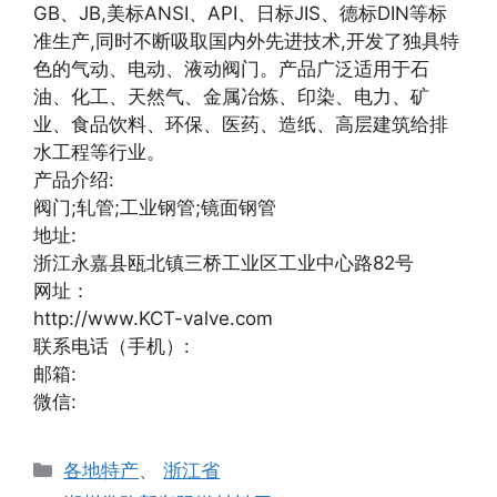
GB、JB,美标ANSI、API、日标JIS、德标DIN等标
准生产,同时不断吸取国内外先进技术,开发了独具特
色的气动、电动、液动阀门。产品广泛适用于石
油、化工、天然气、金属冶炼、印染、电力、矿
业、食品饮料、环保、医药、造纸、高层建筑给排
水工程等行业。
产品介绍:
阀门;轧管;工业钢管;镜面钢管
地址:
浙江永嘉县瓯北镇三桥工业区工业中心路82号
网址：
http://www.KCT-valve.com
联系电话（手机）:
邮箱:
微信:
分
各地特产
、
浙江省
类