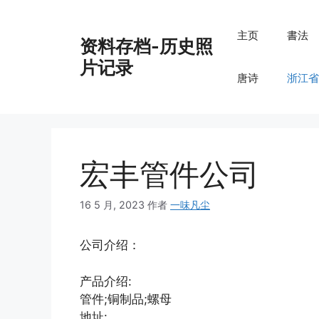
跳
至
主页
書法
资料存档-历史照
内
容
片记录
唐诗
浙江省
宏丰管件公司
16 5 月, 2023
作者
一味凡尘
公司介绍：
产品介绍:
管件;铜制品;螺母
地址: