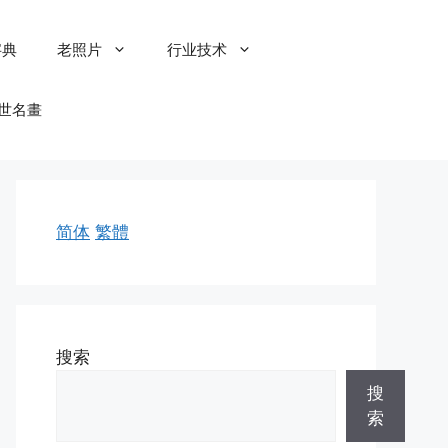
字典
老照片
行业技术
世名畫
简体
繁體
搜索
搜
索