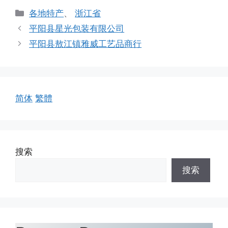
分
各地特产
、
浙江省
类
平阳县星光包装有限公司
平阳县敖江镇雅威工艺品商行
简体
繁體
搜索
搜索