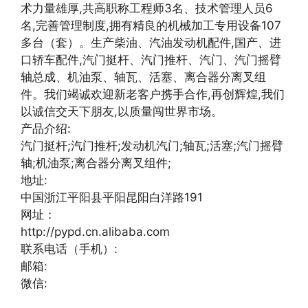
术力量雄厚,共高职称工程师3名、技术管理人员6
名,完善管理制度,拥有精良的机械加工专用设备107
多台（套）。生产柴油、汽油发动机配件,国产、进
口轿车配件,汽门挺杆、汽门推杆、汽门、汽门摇臂
轴总成、机油泵、轴瓦、活塞、离合器分离叉组
件。我们竭诚欢迎新老客户携手合作,再创辉煌,我们
以诚信交天下朋友,以质量闯世界市场。
产品介绍:
汽门挺杆;汽门推杆;发动机汽门;轴瓦;活塞;汽门摇臂
轴;机油泵;离合器分离叉组件;
地址:
中国浙江平阳县平阳昆阳白洋路191
网址：
http://pypd.cn.alibaba.com
联系电话（手机）:
邮箱:
微信: