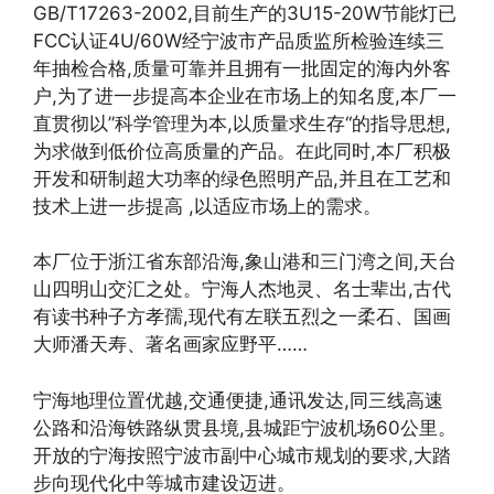
GB/T17263-2002,目前生产的3U15-20W节能灯已
FCC认证4U/60W经宁波市产品质监所检验连续三
年抽检合格,质量可靠并且拥有一批固定的海内外客
户,为了进一步提高本企业在市场上的知名度,本厂一
直贯彻以”科学管理为本,以质量求生存“的指导思想,
为求做到低价位高质量的产品。在此同时,本厂积极
开发和研制超大功率的绿色照明产品,并且在工艺和
技术上进一步提高 ,以适应市场上的需求。
本厂位于浙江省东部沿海,象山港和三门湾之间,天台
山四明山交汇之处。宁海人杰地灵、名士辈出,古代
有读书种子方孝孺,现代有左联五烈之一柔石、国画
大师潘天寿、著名画家应野平……
宁海地理位置优越,交通便捷,通讯发达,同三线高速
公路和沿海铁路纵贯县境,县城距宁波机场60公里。
开放的宁海按照宁波市副中心城市规划的要求,大踏
步向现代化中等城市建设迈进。