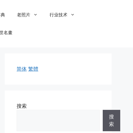
字典
老照片
行业技术
世名畫
简体
繁體
搜索
搜
索