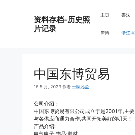
跳
至
主页
書法
资料存档-历史照
内
容
片记录
唐诗
浙江省
中国东博贸易
16 5 月, 2023
作者
一味凡尘
公司介绍：
中国东博贸易有限公司成立于是2001年,主要
与各供应商通力合作,共同开拓美好的明天！
产品介绍:
电气电子;饰品;鞋材