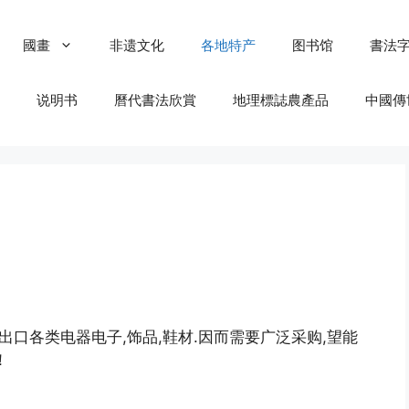
國畫
非遗文化
各地特产
图书馆
書法
说明书
曆代書法欣賞
地理標誌農產品
中國傳
出口各类电器电子,饰品,鞋材.因而需要广泛采购,望能
！