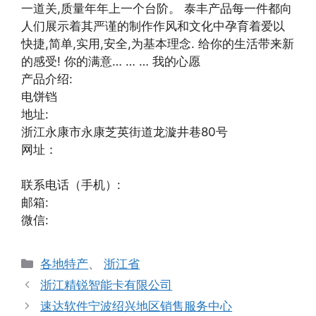
一道关,质量年年上一个台阶。 泰丰产品每一件都向
人们展示着其严谨的制作作风和文化中孕育着爱以
快捷,简单,实用,安全,为基本理念. 给你的生活带来新
的感受! 你的满意… … … 我的心愿
产品介绍:
电饼铛
地址:
浙江永康市永康芝英街道龙漩井巷80号
网址：
联系电话（手机）:
邮箱:
微信:
分
各地特产
、
浙江省
类
浙江精锐智能卡有限公司
速达软件宁波绍兴地区销售服务中心