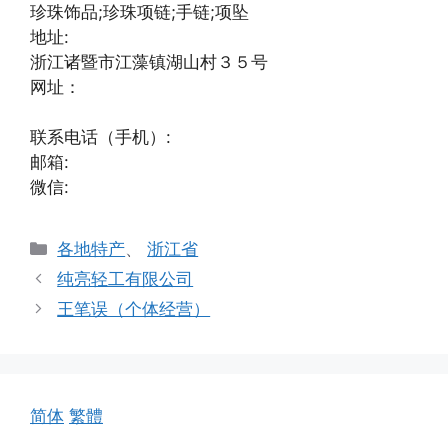
珍珠饰品;珍珠项链;手链;项坠
地址:
浙江诸暨市江藻镇湖山村３５号
网址：
联系电话（手机）:
邮箱:
微信:
分
各地特产
、
浙江省
类
纯亮轻工有限公司
王笔误（个体经营）
简体
繁體