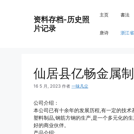
跳
至
主页
書法
资料存档-历史照
内
容
片记录
唐诗
浙江省
仙居县亿畅金属制
16 5 月, 2023
作者
一味凡尘
公司介绍：
本公司已有十余年的发展历程,有一定的技术基
塑料制品,钢筋方钢的生产,是一个多元化的生
好的商业伙伴。
产品介绍: