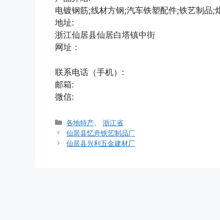
电镀钢筋;线材方钢;汽车铁塑配件;铁艺制品;
地址:
浙江仙居县仙居白塔镇中街
网址：
联系电话（手机）:
邮箱:
微信:
分
各地特产
、
浙江省
类
仙居县忆舟铁艺制品厂
仙居县兴利五金建材厂