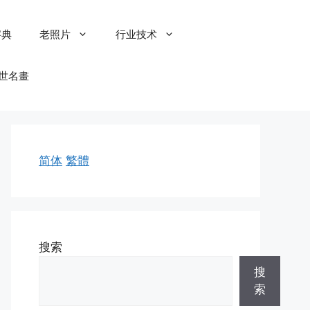
字典
老照片
行业技术
世名畫
简体
繁體
搜索
搜
索